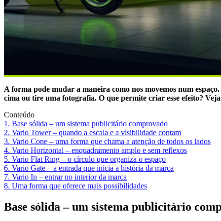
A forma pode mudar a maneira como nos movemos num espaço. Às 
cima ou tire uma fotografia. O que permite criar esse efeito? Vej
Conteúdo
1. Base sólida – um sistema publicitário comprovado
2. Vario Tower – quando a escala e a visibilidade contam
3. Vario Cone – uma forma que chama a atenção de todos os lados
4. Vario Horizontal – enquadramento amplo e sem reflexos
5. Vario Flat Ring – o círculo que organiza o espaço
6. Vario Gate – a entrada que inicia a história da marca
7. Vario In – entrar no interior da marca
8. Uma forma que oferece mais possibilidades
Base sólida – um sistema publicitário com