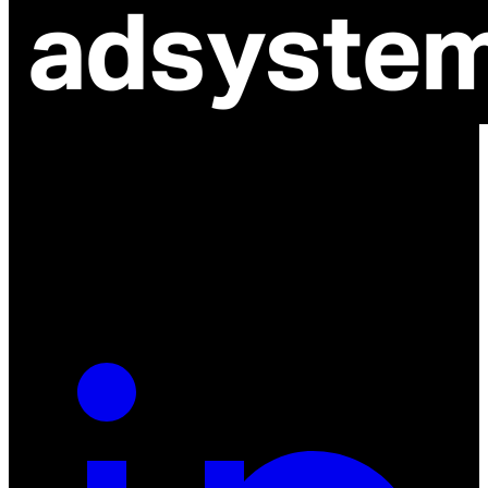
ul. Atramentowa 11
55-040 Bielany Wrocławskie
NIP: 8942678597
REGON: 932660597