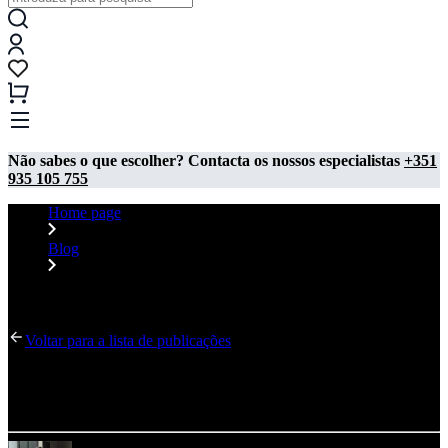
Não sabes o que escolher? Contacta os nossos especialistas
+351
935 105 755
Home page
Blog
Cuide da primeira impressão – como montar uma vitrine ou
recepção com criatividade?
Voltar para a lista de publicações
Cuide da primeira impressão – como montar uma
vitrine ou recepção com criatividade?