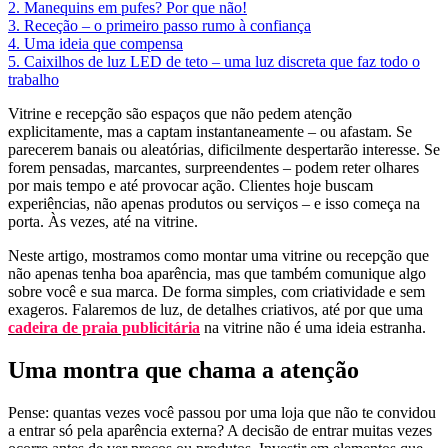
2. Manequins em pufes? Por que não!
3. Receção – o primeiro passo rumo à confiança
4. Uma ideia que compensa
5. Caixilhos de luz LED de teto – uma luz discreta que faz todo o
trabalho
Vitrine e recepção são espaços que não pedem atenção
explicitamente, mas a captam instantaneamente – ou afastam. Se
parecerem banais ou aleatórias, dificilmente despertarão interesse. Se
forem pensadas, marcantes, surpreendentes – podem reter olhares
por mais tempo e até provocar ação. Clientes hoje buscam
experiências, não apenas produtos ou serviços – e isso começa na
porta. Às vezes, até na vitrine.
Neste artigo, mostramos como montar uma vitrine ou recepção que
não apenas tenha boa aparência, mas que também comunique algo
sobre você e sua marca. De forma simples, com criatividade e sem
exageros. Falaremos de luz, de detalhes criativos, até por que uma
cadeira de praia publicitária
na vitrine não é uma ideia estranha.
Uma montra que chama a atenção
Pense: quantas vezes você passou por uma loja que não te convidou
a entrar só pela aparência externa? A decisão de entrar muitas vezes