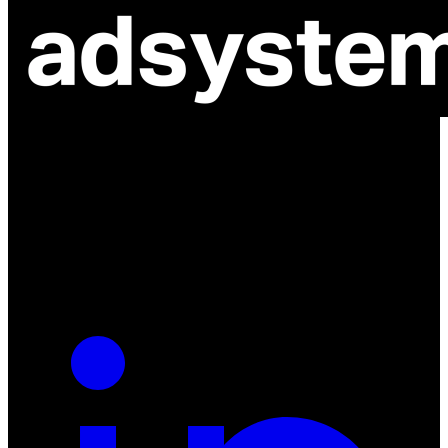
ul. Atramentowa 11
55-040 Bielany Wrocławskie
NIP: 8942678597
REGON: 932660597