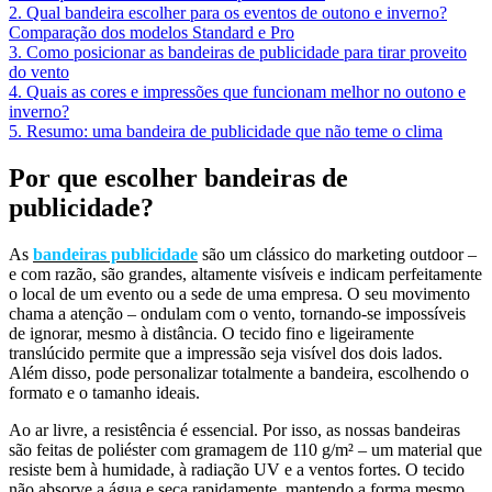
2. Qual bandeira escolher para os eventos de outono e inverno?
Comparação dos modelos Standard e Pro
3. Como posicionar as bandeiras de publicidade para tirar proveito
do vento
4. Quais as cores e impressões que funcionam melhor no outono e
inverno?
5. Resumo: uma bandeira de publicidade que não teme o clima
Por que escolher bandeiras de
publicidade?
As
bandeiras publicidade
são um clássico do marketing outdoor –
e com razão, são grandes, altamente visíveis e indicam perfeitamente
o local de um evento ou a sede de uma empresa. O seu movimento
chama a atenção – ondulam com o vento, tornando-se impossíveis
de ignorar, mesmo à distância. O tecido fino e ligeiramente
translúcido permite que a impressão seja visível dos dois lados.
Além disso, pode personalizar totalmente a bandeira, escolhendo o
formato e o tamanho ideais.
Ao ar livre, a resistência é essencial. Por isso, as nossas bandeiras
são feitas de poliéster com gramagem de 110 g/m² – um material que
resiste bem à humidade, à radiação UV e a ventos fortes. O tecido
não absorve a água e seca rapidamente, mantendo a forma mesmo